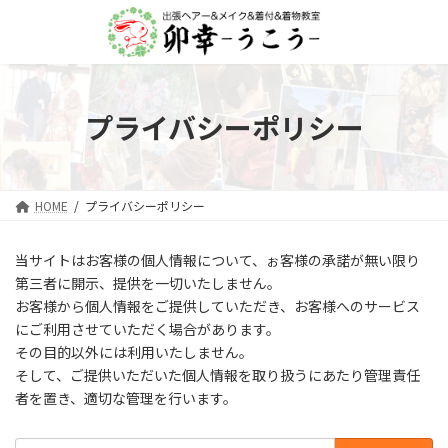
コ
ナ
ン
ビ
テ
ゲ
ン
ー
ツ
シ
へ
ョ
プライバシーポリシー
ス
ン
キ
に
ッ
移
プ
動
HOME
プライバシーポリシー
当サイトはお客様の個人情報について、ぉ客様の承諾が無い限り
第三者に開示、提供を一切いたしません。
お客様から個人情報をご提供していただき、お客様へのサービス
にご利用させていただく場合があります。
その目的以外には利用いたしません。
そして、ご提供いただいた個人情報を取り扱うにあたり管理責任
者を置き、適切な管理を行います。
検