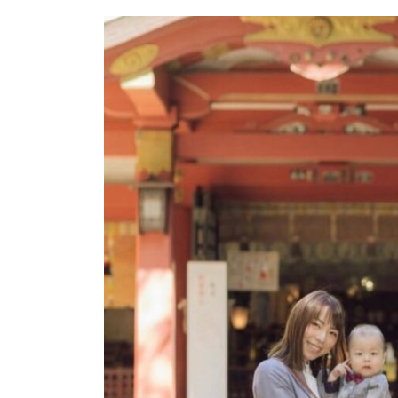
更
新
日
時
: