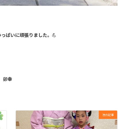
いっぱいに頑張りました。
💪
 卯幸
次の記事