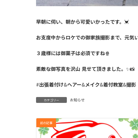
早朝に伺い、朝から可愛いかったです。
💓
お支度中からロケでの御家族撮影まで、元気
３歳様には御菓子は必須ですね
🍿
素敵な御写真を沢山 見せて頂きました。
✨📸
#
出張着付け
&
ヘアー
&
メイク
&
着付教室
&
撮影
お知らせ
カテゴリー
前の記事