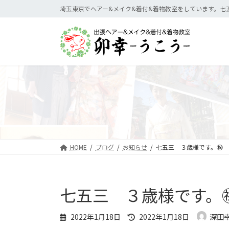
コ
ナ
埼玉東京でヘアー&メイク&着付&着物教室をしています。七
ン
ビ
テ
ゲ
ン
ー
ツ
シ
へ
ョ
ス
ン
キ
に
ッ
移
プ
動
HOME
ブログ
お知らせ
七五三 ３歳様です。㊗️
七五三 ３歳様です。㊗
最
2022年1月18日
2022年1月18日
深田
終