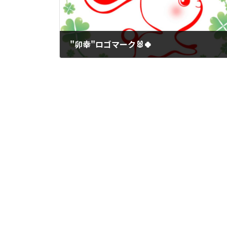
"卯幸"ロゴマーク🐰🍀
2022年1月17日